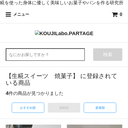
糀を使った身体に優しく美味しいお菓子やパンを作る研究所
0
メニュー
検索
【生糀スイーツ 焼菓子】 に登録されて
いる商品
4
件の商品が見つかりました
おすすめ順
価格順
新着順