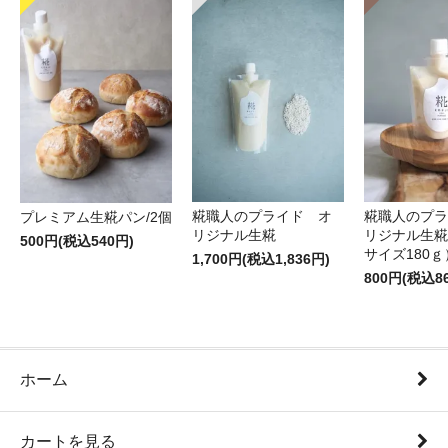
糀職人のプライド オ
糀職人のプラ
プレミアム生糀パン/2個
リジナル生糀
リジナル生糀
500円(税込540円)
サイズ180ｇ
1,700円(税込1,836円)
800円(税込8
ホーム
カートを見る