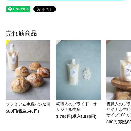
売れ筋商品
糀職人のプライド オ
糀職人のプラ
プレミアム生糀パン/2個
リジナル生糀
リジナル生糀
500円(税込540円)
サイズ180ｇ
1,700円(税込1,836円)
800円(税込8