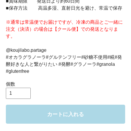
■賞味期限 発送日より約60日間
■保存方法 高温多湿、直射日光を避け、常温で保存
※通常は常温便でお届けですが、冷凍の商品とご一緒に
注文（決済）の場合は【クール便】での発送となりま
す。
@koujilabo.partage
#オカラグラノーラ#グルテンフリー#砂糖不使用#糀#発
酵好きな人と繋がりたい #発酵#グラノーラ#granola
#glutenfree
個数
カートに入れる