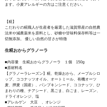
ます。小麦アレルギーの方はご注意ください。
【糀】
こだわりの糀職人が生産者を厳選した滋賀県産の自然農
法米や減農薬米を原料とし、砂糖や甘味料保存料等は一
切無添加。 優しい自然の甘さが特徴
生糀おからグラノーラ
■内容量 生糀おからグラノーラ １個 150g
■原材料名
【グラノーラレーズン】糀、乾燥おから、メープルシロ
ップ、ココナッツオイル、オートミール、有機オーツ
麦、押麦（国産）、パンプキンシード、ココナッツ、ひ
まわりの種、チアシード、黒ごま、白ごま、レーズン、
ドライオレンジ、塩
■アレルゲン 大豆 、オレンジ