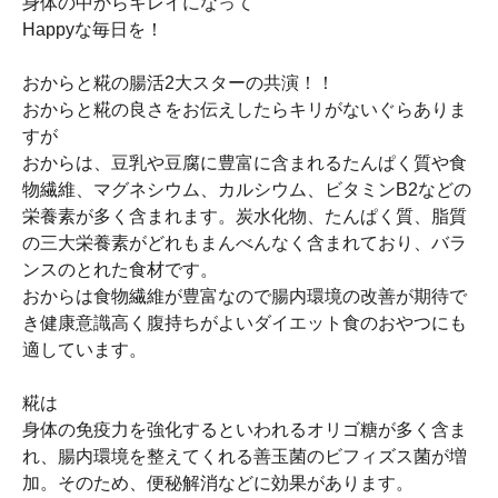
身体の中からキレイになって
Happyな毎日を！
おからと糀の腸活2大スターの共演！！
おからと糀の良さをお伝えしたらキリがないぐらありま
すが
おからは、豆乳や豆腐に豊富に含まれるたんぱく質や食
物繊維、マグネシウム、カルシウム、ビタミンB2などの
栄養素が多く含まれます。炭水化物、たんぱく質、脂質
の三大栄養素がどれもまんべんなく含まれており、バラ
ンスのとれた食材です。
おからは食物繊維が豊富なので腸内環境の改善が期待で
き健康意識高く腹持ちがよいダイエット食のおやつにも
適しています。
糀は
身体の免疫力を強化するといわれるオリゴ糖が多く含ま
れ、腸内環境を整えてくれる善玉菌のビフィズス菌が増
加。そのため、便秘解消などに効果があります。