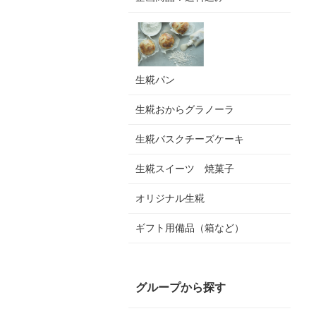
生糀パン
生糀おからグラノーラ
生糀バスクチーズケーキ
生糀スイーツ 焼菓子
オリジナル生糀
ギフト用備品（箱など）
グループから探す