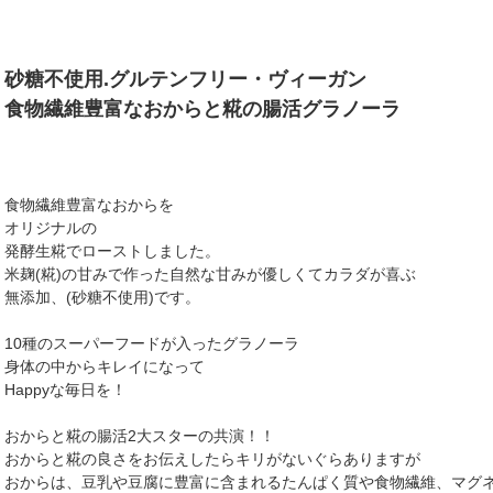
砂糖不使用.グルテンフリー・ヴィーガン
食物繊維豊富なおからと糀の腸活グラノーラ
食物繊維豊富なおからを
オリジナルの
発酵生糀でローストしました。
米麹(糀)の甘みで作った自然な甘みが優しくてカラダが喜ぶ
無添加、(砂糖不使用)です。
10種のスーパーフードが入ったグラノーラ
身体の中からキレイになって
Happyな毎日を！
おからと糀の腸活2大スターの共演！！
おからと糀の良さをお伝えしたらキリがないぐらありますが
おからは、豆乳や豆腐に豊富に含まれるたんぱく質や食物繊維、マグネ