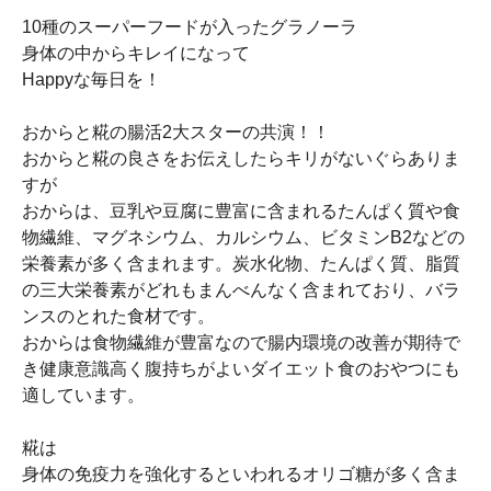
10種のスーパーフードが入ったグラノーラ
身体の中からキレイになって
Happyな毎日を！
おからと糀の腸活2大スターの共演！！
おからと糀の良さをお伝えしたらキリがないぐらありま
すが
おからは、豆乳や豆腐に豊富に含まれるたんぱく質や食
物繊維、マグネシウム、カルシウム、ビタミンB2などの
栄養素が多く含まれます。炭水化物、たんぱく質、脂質
の三大栄養素がどれもまんべんなく含まれており、バラ
ンスのとれた食材です。
おからは食物繊維が豊富なので腸内環境の改善が期待で
き健康意識高く腹持ちがよいダイエット食のおやつにも
適しています。
糀は
身体の免疫力を強化するといわれるオリゴ糖が多く含ま