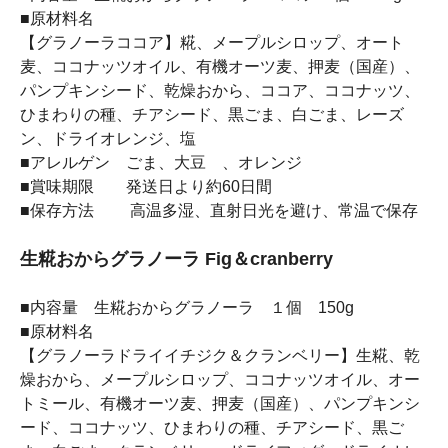
■原材料名
【グラノーラココア】糀、メープルシロップ、オート
麦、ココナッツオイル、有機オーツ麦、押麦（国産）、
パンプキンシード、乾燥おから、ココア、ココナッツ、
ひまわりの種、チアシード、黒ごま、白ごま、レーズ
ン、ドライオレンジ、塩
■アレルゲン ごま、大豆 、オレンジ
■賞味期限 発送日より約60日間
■保存方法 高温多湿、直射日光を避け、常温で保存
生糀おからグラノーラ Fig＆cranberry
■内容量 生糀おからグラノーラ １個 150g
■原材料名
【グラノーラドライイチジク＆クランベリー】生糀、乾
燥おから、メープルシロップ、ココナッツオイル、オー
トミール、有機オーツ麦、押麦（国産）、パンプキンシ
ード、ココナッツ、ひまわりの種、チアシード、黒ご