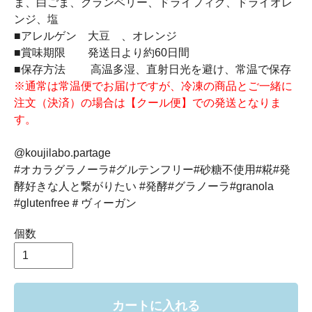
ま、白ごま、クランベリー、ドライフィグ、ドライオレ
ンジ、塩
■アレルゲン 大豆 、オレンジ
■賞味期限 発送日より約60日間
■保存方法 高温多湿、直射日光を避け、常温で保存
※通常は常温便でお届けですが、冷凍の商品とご一緒に
注文（決済）の場合は【クール便】での発送となりま
す。
@koujilabo.partage
#オカラグラノーラ#グルテンフリー#砂糖不使用#糀#発
酵好きな人と繋がりたい #発酵#グラノーラ#granola
#glutenfree＃ヴィーガン
個数
カートに入れる