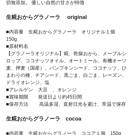
切無添加。 優しい自然の甘さが特徴
生糀おからグラノーラ original
■内容量 生糀おからグラノーラ オリジナル１個
150g
■原材料名
【グラノーラオリジナル】糀、乾燥おから、メープルシ
ロップ、ココナッツオイル、オートミール、有機オーツ
麦、押麦（国産）、パンプキンシード、ココナッツ、ひ
まわりの種、チアシード、黒ごま、白ごま、レーズン、
ドライオレンジ、塩
■アレルゲン 大豆 、オレンジ
■賞味期限 発送日より約45日間
■保存方法 高温多湿、直射日光を避け、常温で保存
生糀おからグラノーラ cocoa
■内容量 生糀おからグラノーラ ココア１個 150g