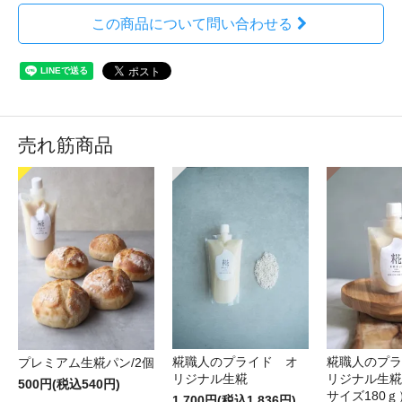
この商品について問い合わせる
売れ筋商品
糀職人のプライド オ
糀職人のプラ
プレミアム生糀パン/2個
リジナル生糀
リジナル生糀
500円(税込540円)
サイズ180ｇ
1,700円(税込1,836円)